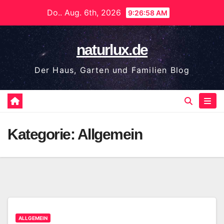
Zum
Do.. Aug. 6th, 2026
9:26:59 AM
Inhalt
springen
naturlux.de
Der Haus, Garten und Familien Blog
Kategorie:
Allgemein
ALLGEMEIN