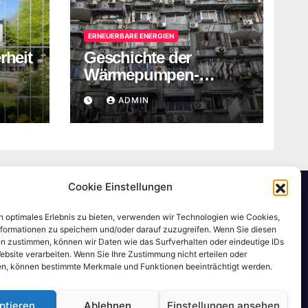
ERNEUERBARE ENERGIEN
rheit
Geschichte der
Wärmepumpen-
nzaun
Technologie
ADMIN
Cookie Einstellungen
n optimales Erlebnis zu bieten, verwenden wir Technologien wie Cookies,
formationen zu speichern und/oder darauf zuzugreifen. Wenn Sie diesen
n zustimmen, können wir Daten wie das Surfverhalten oder eindeutige IDs
ebsite verarbeiten. Wenn Sie Ihre Zustimmung nicht erteilen oder
n, können bestimmte Merkmale und Funktionen beeinträchtigt werden.
ptieren
Ablehnen
Einstellungen ansehen