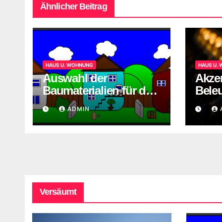
Ähnlicher Beitrag
HAUS U. WOHNUNG
HAUS U.
Auswahl der
Akzen
Baumaterialien für den
Bele
Hausbau
ADMIN
Versäumt