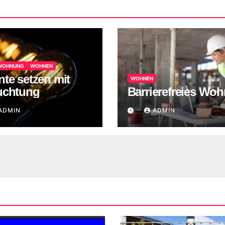
 WOHNUNG
WOHNEN
te setzen mit
WOHNEN
uchtung
Barrierefreies Wo
ADMIN
ADMIN