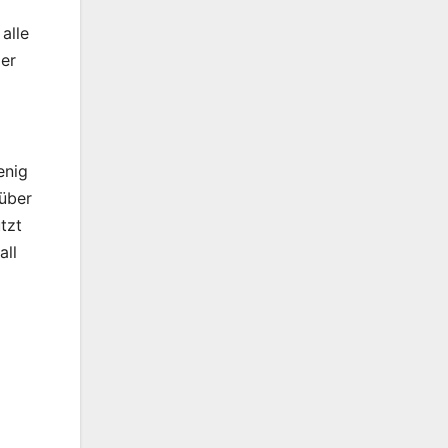
alle
der
enig
über
tzt
all