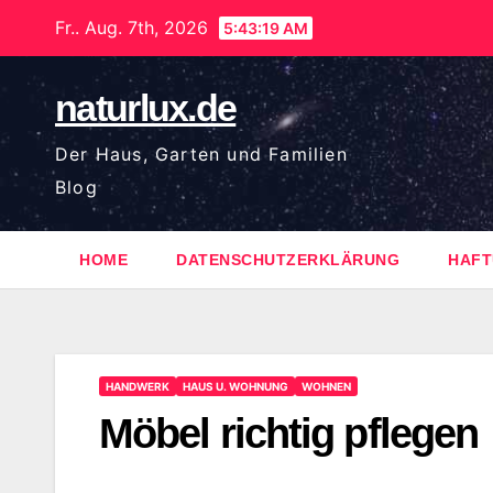
Zum
Fr.. Aug. 7th, 2026
5:43:20 AM
Inhalt
springen
naturlux.de
Der Haus, Garten und Familien
Blog
HOME
DATENSCHUTZERKLÄRUNG
HAFT
HANDWERK
HAUS U. WOHNUNG
WOHNEN
Möbel richtig pflegen