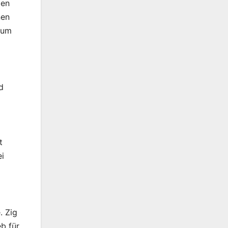
gen
nen
Zum
d
t
ei
. Zig
b für