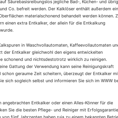
auf Säurebasisreibungslos jegliche Bad-, Küchen- und übri
 und Co. befreit werden. Der Kalklöser enthält außerdem ei
 Oberflächen materialschonend behandelt werden können. 
n einen extra Entkalker, der allein für die Entkalkung
 wurde.
 Kalkspuren in Waschvollautomaten, Kaffeevollautomaten un
zt der Entkalker gleichwohl den eigens entwickelten
e schonend und nichtsdestotrotz wirklich zu reinigen.
r eine Gattung der Verwendung kann seine Reinigungskraft
l schon geraume Zeit scheitern, überzeugt der Entkalker mi
e sich sogleich selbst und informieren Sie sich im WWW b
n angebrachten Entkalker oder einen Alles-Könner für die
en Sie die besten Pflege- und Reiniger mit Erfolgsgarantie
 von fünf Jahrzenten haben ruja zu einem bekannten Betrie