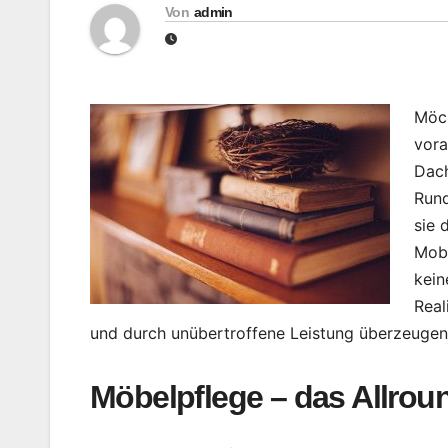
Von
admin
Möch
vora
Dach
Rund
sie 
Mobi
kein
Real
und durch unübertroffene Leistung überzeugen
Möbelpflege – das Allroun