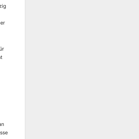
zig
der
ür
ht
d
an
isse