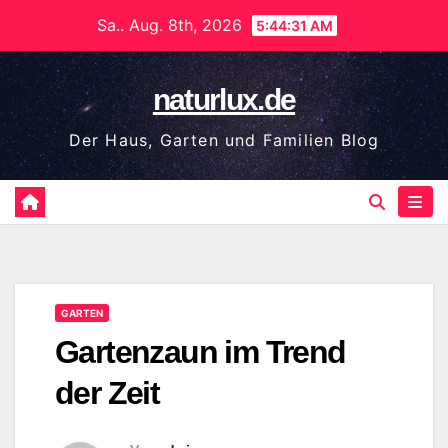
Zum
Sa.. Aug. 8th, 2026
5:44:32 AM
Inhalt
springen
naturlux.de
Der Haus, Garten und Familien Blog
GARTEN
Gartenzaun im Trend
der Zeit