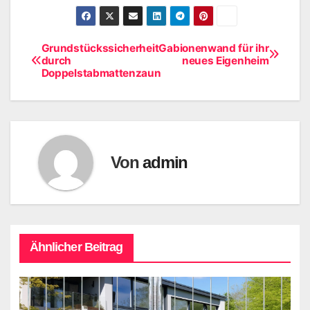
Grundstückssicherheit
Gabionenwand für ihr
Beitragsnavigation
durch
neues Eigenheim
Doppelstabmattenzaun
Von
admin
Ähnlicher Beitrag